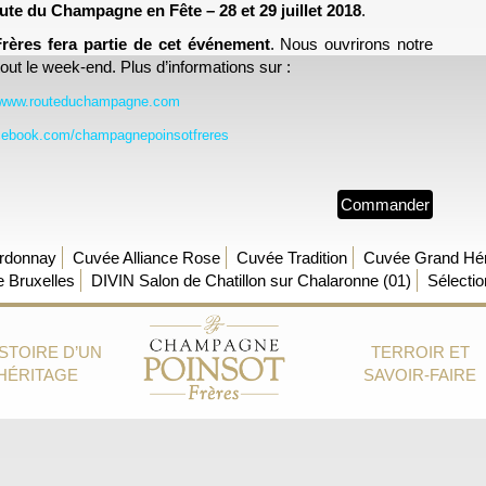
ute du Champagne en Fête – 28 et 29 juillet 2018
.
ères fera partie de cet événement
. Nous ouvrirons notre
tout le week-end. Plus d’informations sur :
www.routeduchampagne.com
ebook.com/champagnepoinsotfreres
Commander
rdonnay
Cuvée Alliance Rose
Cuvée Tradition
Cuvée Grand Hér
 Bruxelles
DIVIN Salon de Chatillon sur Chalaronne (01)
Sélecti
ISTOIRE D’UN
TERROIR ET
HÉRITAGE
SAVOIR-FAIRE